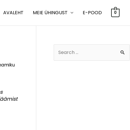
AVALEHT
MEIE ÜHINGUST
E-POOD
0
S
e
enamiku
a
r
c
os
h
jäämist
f
o
r