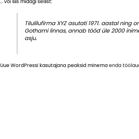
… või siis midagi sellist:
Tilulilufirma XYZ asutati 1971. aastal ning o
Gothami linnas, annab tööd üle 2000 inim
asju.
Uue WordPressi kasutajana peaksid minema
enda töölau