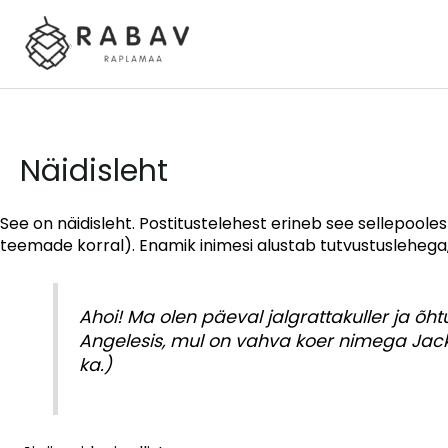
Skip
to
content
Näidisleht
See on näidisleht. Postitustelehest erineb see sellepool
teemade korral). Enamik inimesi alustab tutvustuslehega, 
Ahoi! Ma olen päeval jalgrattakuller ja õht
Angelesis, mul on vahva koer nimega Jac
ka.)