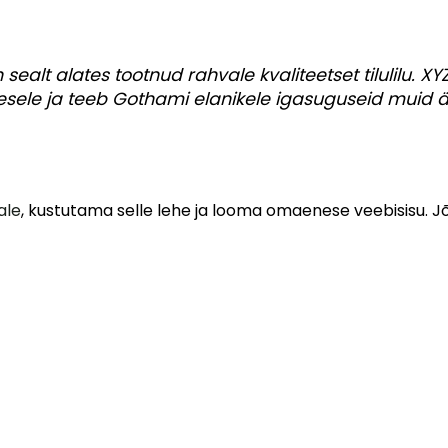
n sealt alates tootnud rahvale kvaliteetset tilulilu. X
esele ja teeb Gothami elanikele igasuguseid muid 
ale
, kustutama selle lehe ja looma omaenese veebisisu. J