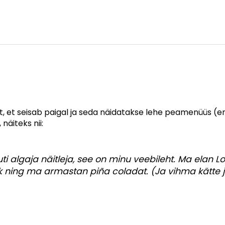
est, et seisab paigal ja seda näidatakse lehe peamenüüs (
näiteks nii:
uti algaja näitleja, see on minu veebileht. Ma elan L
k ning ma armastan piña coladat. (Ja vihma kätte 