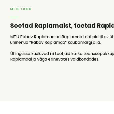
MEIE LUGU
Soetad Raplamaist, toetad Rapl
MTÜ Rabav Raplamaa on Raplamaa tootjaid liitev üh
ühinenud “Rabav Raplamaa” kaubamärgi alla.
Ühingusse kuuluvad nii tootjaid kui ka teenusepakku
Raplamaal ja väga erinevates valdkondades.