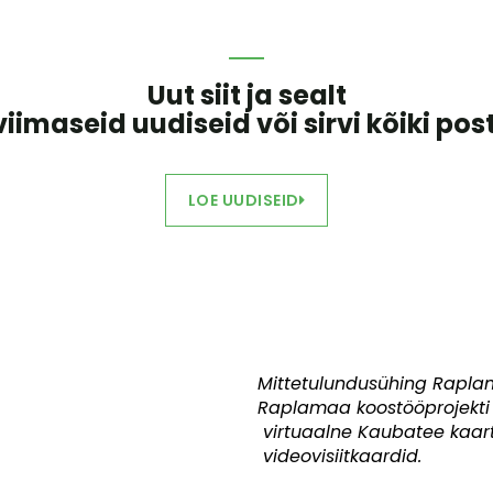
Uut siit ja sealt
viimaseid uudiseid või sirvi kõiki post
LOE UUDISEID
Mittetulundusühing Rapla
Raplamaa koostööprojekti
virtuaalne Kaubatee kaart
videovisiitkaardid.