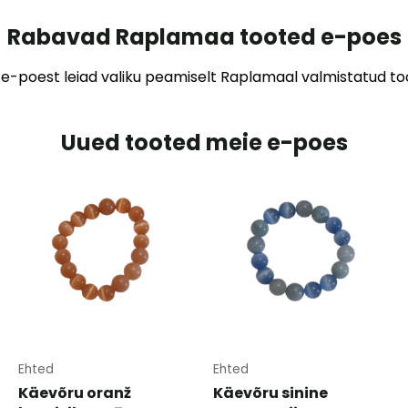
Rabavad Raplamaa tooted e-poes
e-poest leiad valiku peamiselt Raplamaal valmistatud too
Uued tooted meie e-poes
Ehted
Ehted
Käevõru oranž
Käevõru sinine