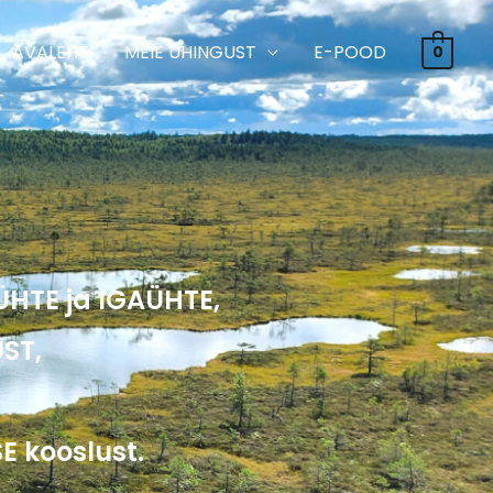
AVALEHT
MEIE ÜHINGUST
E-POOD
0
HTE ja IGAÜHTE,
ST,
E kooslust.