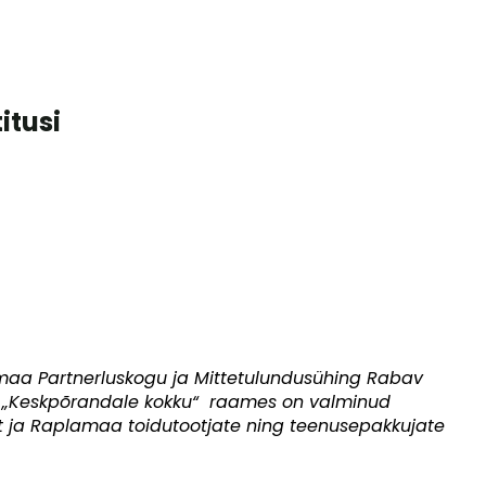
itusi
maa Partnerluskogu ja Mittetulundusühing Rabav
 „Keskpõrandale kokku“ raames on valminud
 ja Raplamaa toidutootjate ning teenusepakkujate