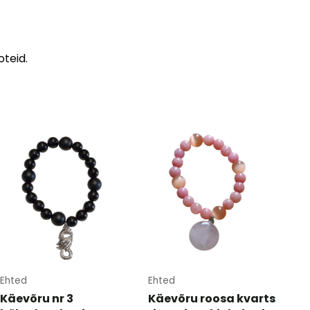
teid.
Ehted
Ehted
Käevõru nr 3
Käevõru roosa kvarts