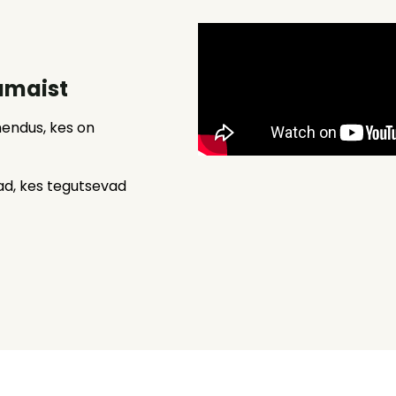
amaist
endus, kes on
jad, kes tegutsevad