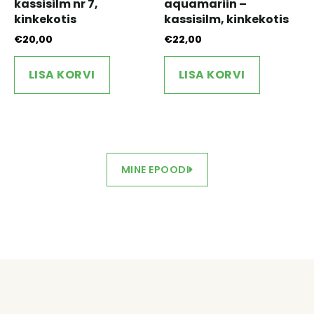
kassisilm nr 7,
aquamariin –
kinkekotis
kassisilm, kinkekotis
€
20,00
€
22,00
LISA KORVI
LISA KORVI
MINE EPOODI