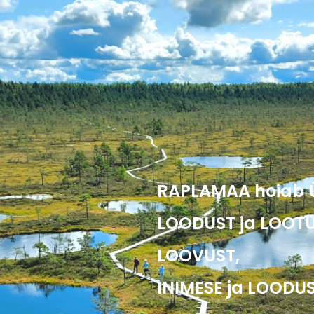
RAPLAMAA hoiab Ü
LOODUST ja LOOTU
LOOVUST,
INIMESE ja LOODUS