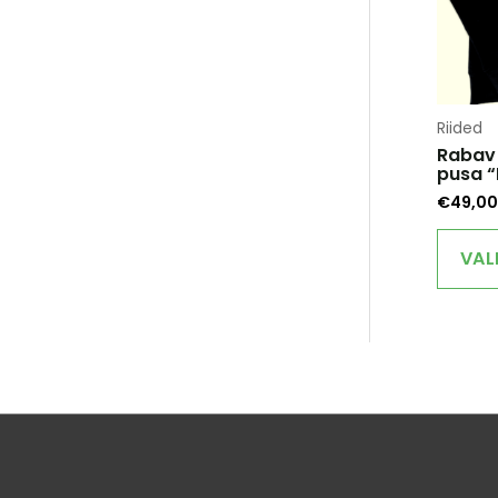
Riided
Rabav
pusa “
€
49,00
VAL