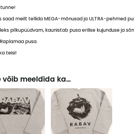
 tunne!
 saad meilt tellida MEGA-mõnusad ja ULTRA-pehmed pusad
leks pilkupüüdvam, kaunistab pusa erilise kujunduse ja sõn
Raplamaa pusa.
a teisi!
e võib meeldida ka…