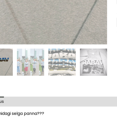
us
Lisainfo
Arvustused (0)
 midagi selga panna???