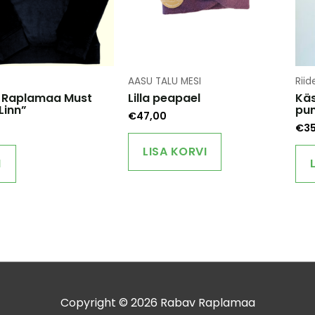
page
page
AASU TALU MESI
Riid
 Raplamaa Must
Lilla peapael
Käs
Linn”
pun
€
47,00
€
3
This
LISA KORVI
product
I
has
multiple
variants.
The
options
may
be
chosen
on
Copyright © 2026
Rabav Raplamaa