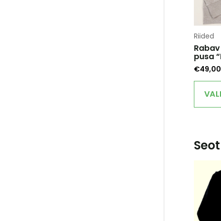
Riided
Rabav
pusa “
€
49,00
VAL
Seot