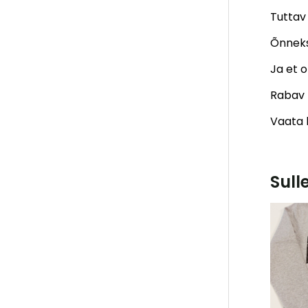
Tuttav
Õnneks
Ja et o
Rabav 
Vaata k
Sull