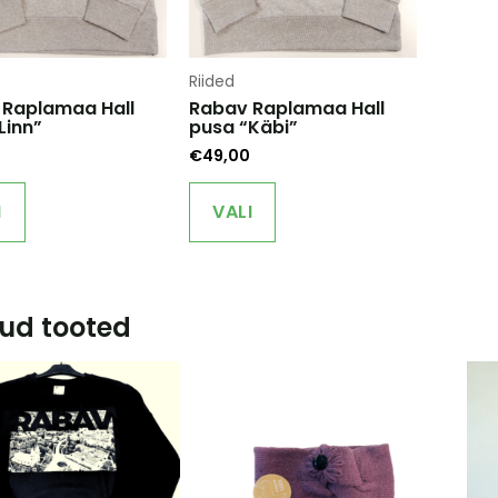
Riided
 Raplamaa Hall
Rabav Raplamaa Hall
Linn”
pusa “Käbi”
€
49,00
This
This
product
product
I
VALI
has
has
multiple
multiple
variants.
variants.
The
The
ud tooted
options
options
may
may
be
be
chosen
chosen
on
on
the
the
product
product