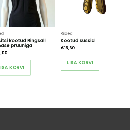
ed
Riided
itsi kootud Ringsall
Kootud sussid
ase pruuniga
€
15,60
5,00
LISA KORVI
LISA KORVI