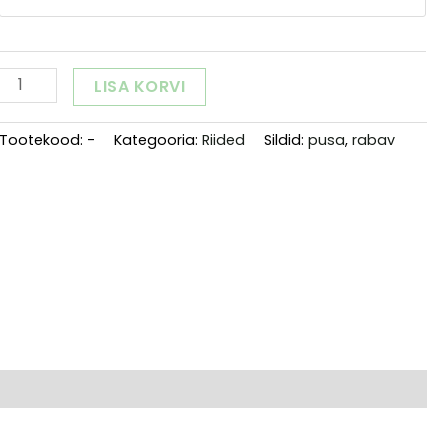
Rabav
LISA KORVI
Raplamaa
Alternative:
Hall
Tootekood:
-
Kategooria:
Riided
Sildid:
pusa
,
rabav
pusa
"Raba"
kogus