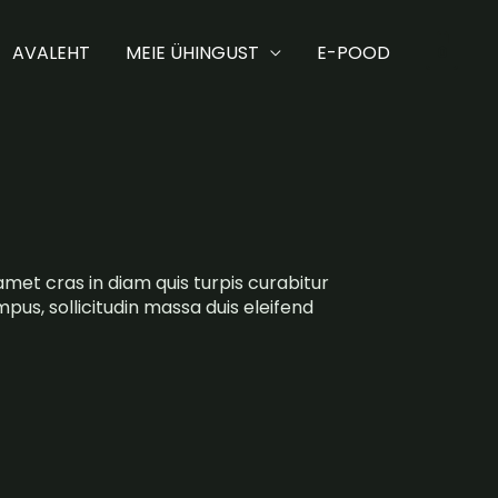
AVALEHT
MEIE ÜHINGUST
E-POOD
0
met cras in diam quis turpis curabitur
tempus, sollicitudin massa duis eleifend