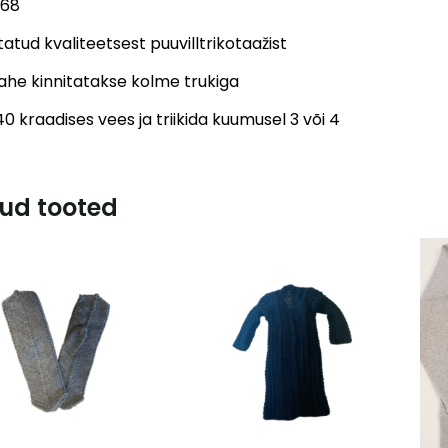
 68
atud kvaliteetsest puuvilltrikotaažist
ahe kinnitatakse kolme trukiga
0 kraadises vees ja triikida kuumusel 3 või 4
ud tooted