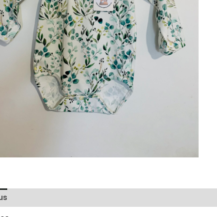
us
Arvustused (0)