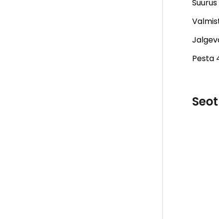
Suurus
Valmist
Jalgev
Pesta 4
Seot