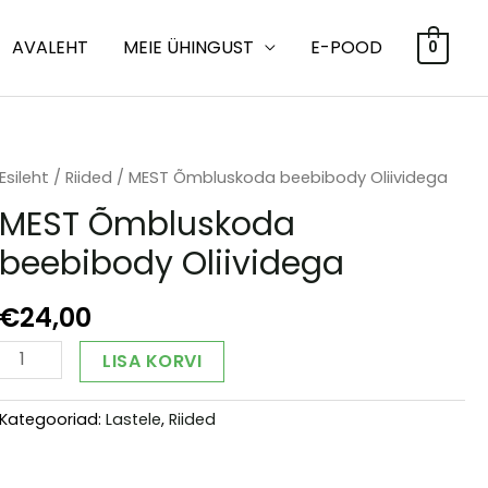
AVALEHT
MEIE ÜHINGUST
E-POOD
0
Esileht
/
Riided
/ MEST Õmbluskoda beebibody Oliividega
MEST Õmbluskoda
beebibody Oliividega
€
24,00
MEST
Alternative:
LISA KORVI
Õmbluskoda
beebibody
Kategooriad:
Lastele
,
Riided
Oliividega
kogus