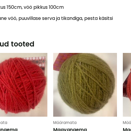
kus 150cm, vöö pikkus 100cm
ane vöö, puuvillase serva ja tikandiga, pesta käsitsi
ud tooted
ata
Määramata
Mää
anaema
Maavanaema
Ma