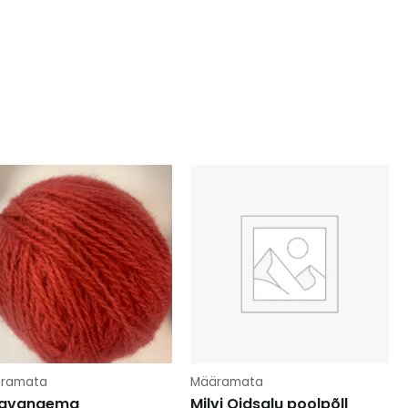
ramata
Määramata
avanaema
Milvi Oidsalu poolpõll