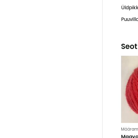
Üldpik
Puuvill
Seot
Määram
Maav