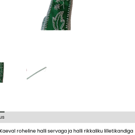
us
Arvustused (0)
aeval roheline halli servaga ja halli rikkaliku lilletikandiga