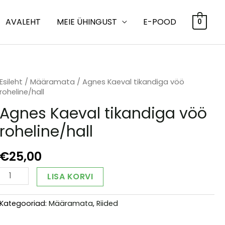
AVALEHT
MEIE ÜHINGUST
E-POOD
0
Esileht
/
Määramata
/ Agnes Kaeval tikandiga vöö
roheline/hall
Agnes Kaeval tikandiga vöö
roheline/hall
€
25,00
Agnes
Alternative:
LISA KORVI
Kaeval
tikandiga
Kategooriad:
Määramata
,
Riided
vöö
roheline/hall