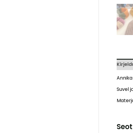
Kirjeld
Annika 
Suvel j
Materja
Seot