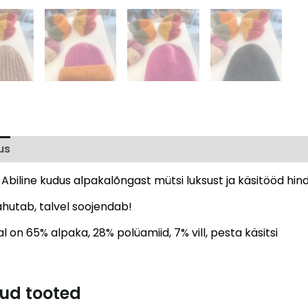
us
Arvustused (0)
Abiline kudus alpakalõngast mütsi luksust ja käsitööd hin
ahutab, talvel soojendab!
l on 65% alpaka, 28% polüamiid, 7% vill, pesta käsitsi
ud tooted