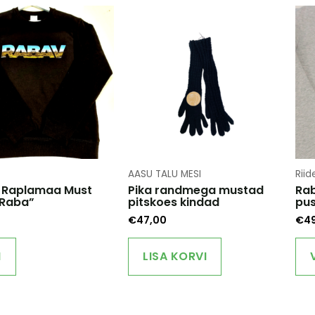
AASU TALU MESI
Riid
 Raplamaa Must
Pika randmega mustad
Rab
“Raba”
pitskoes kindad
pu
€
47,00
€
4
This
product
I
LISA KORVI
has
multiple
variants.