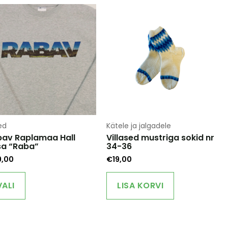
ed
Kätele ja jalgadele
av Raplamaa Hall
Villased mustriga sokid nr
sa “Raba”
34-36
9,00
€
19,00
This
product
VALI
LISA KORVI
has
multiple
variants.