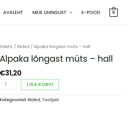
AVALEHT
MEIE ÜHINGUST
E-POOD
0
Esileht
/
Riided
/ Alpaka lõngast müts – hall
Alpaka lõngast müts – hall
€
31,20
Alpaka
Alternative:
LISA KORVI
lõngast
müts
Kategooriad:
Riided
,
Tootjad
-
hall
kogus