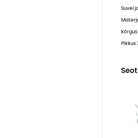
Suvel j
Materja
kõrgu
Pikkus
Seot