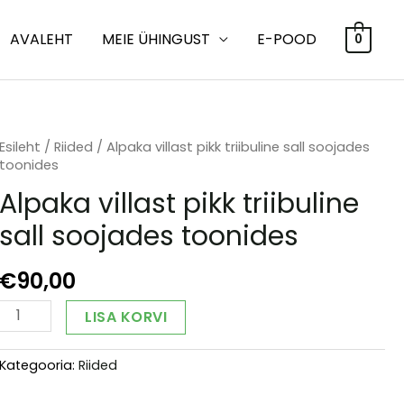
AVALEHT
MEIE ÜHINGUST
E-POOD
0
Esileht
/
Riided
/ Alpaka villast pikk triibuline sall soojades
toonides
Alpaka villast pikk triibuline
sall soojades toonides
€
90,00
Alpaka
Alternative:
LISA KORVI
villast
pikk
Kategooria:
Riided
triibuline
sall