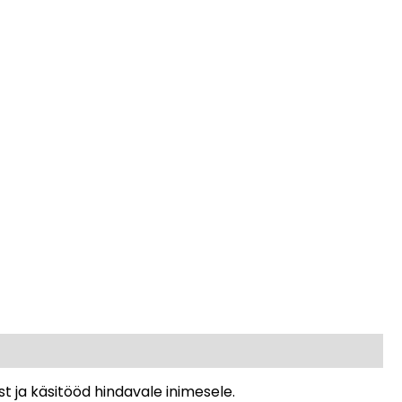
soojades
toonides
kogus
st ja käsitööd hindavale inimesele.