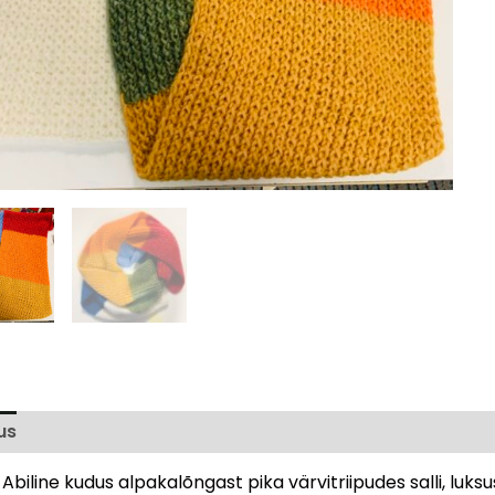
us
Arvustused (0)
Abiline kudus alpakalõngast pika värvitriipudes salli, luksu