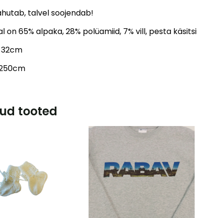
ahutab, talvel soojendab!
l on 65% alpaka, 28% polüamiid, 7% vill, pesta käsitsi
s 32cm
 250cm
ud tooted