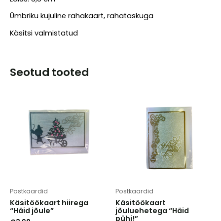
Ümbriku kujuline rahakaart, rahataskuga
Käsitsi valmistatud
Seotud tooted
Postkaardid
Postkaardid
Käsitöökaart hiirega
Käsitöökaart
“Häid jõule”
jõuluehetega “Häid
pühi!”