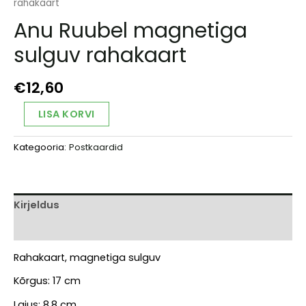
rahakaart
Anu Ruubel magnetiga
sulguv rahakaart
€
12,60
Anu
Alternative:
LISA KORVI
Ruubel
magnetiga
Kategooria:
Postkaardid
sulguv
rahakaart
kogus
Kirjeldus
Arvustused (0)
Rahakaart, magnetiga sulguv
Kõrgus: 17 cm
Laius: 8,8 cm