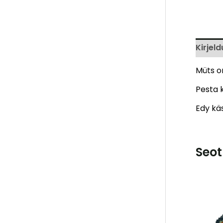
Kirjeld
Müts o
Pesta k
Edy kä
Seot