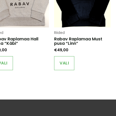
ed
Riided
av Raplamaa Hall
Rabav Raplamaa Must
a “Käbi”
pusa “Linn”
9,00
€
49,00
This
This
product
product
VALI
VALI
has
has
multiple
multiple
variants.
variants.
The
The
options
options
may
may
be
be
chosen
chosen
on
on