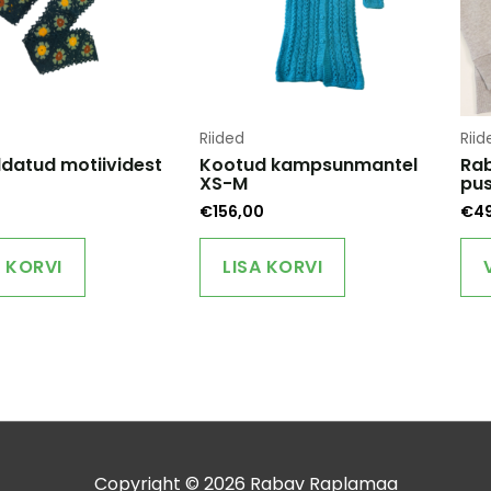
Riided
Riid
datud motiividest
Kootud kampsunmantel
Rab
XS-M
pus
€
156,00
€
4
A KORVI
LISA KORVI
Copyright © 2026
Rabav Raplamaa