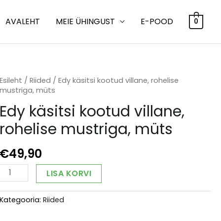
AVALEHT
MEIE ÜHINGUST
E-POOD
0
Esileht
/
Riided
/ Edy käsitsi kootud villane, rohelise
mustriga, müts
Edy käsitsi kootud villane,
rohelise mustriga, müts
€
49,90
Edy
Alternative:
LISA KORVI
käsitsi
kootud
Kategooria:
Riided
villane,
rohelise