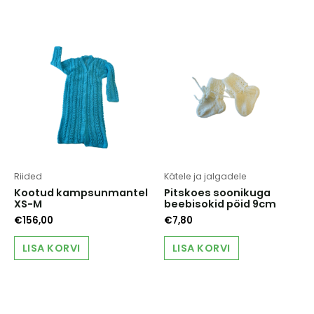
Riided
Kätele ja jalgadele
Kootud kampsunmantel
Pitskoes soonikuga
XS-M
beebisokid pöid 9cm
€
156,00
€
7,80
LISA KORVI
LISA KORVI