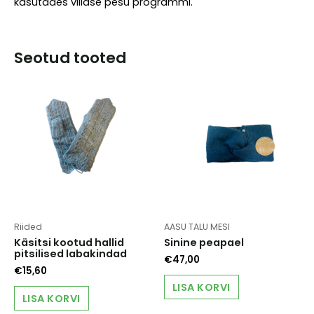
kasutades villase pesu programmi.
Seotud tooted
Riided
AASU TALU MESI
Käsitsi kootud hallid
Sinine peapael
pitsilised labakindad
€
47,00
€
15,60
LISA KORVI
LISA KORVI