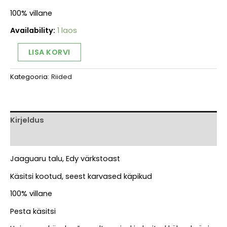
100% villane
Availability:
1 laos
Jaaguaru
Alternative:
LISA KORVI
kootud
seest
Kategooria:
Riided
karvased
käpikud
(punased)
kogus
Kirjeldus
Arvustused (0)
Jaaguaru talu, Edy värkstoast
Käsitsi kootud, seest karvased käpikud
100% villane
Pesta käsitsi