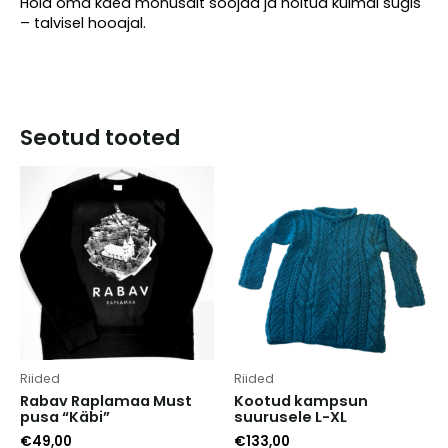
Hoia oma käed mõnusalt soojad ja hoitud külmal sügis
– talvisel hooajal.
Seotud tooted
Riided
Riided
Rabav Raplamaa Must
Kootud kampsun
pusa “Käbi”
suurusele L-XL
€
49,00
€
133,00