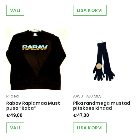
This
VALI
LISA KORVI
product
has
multiple
variants.
The
options
may
be
chosen
on
the
product
page
Riided
AASU TALU MESI
Rabav Raplamaa Must
Pika randmega mustad
pusa “Raba”
pitskoes kindad
€
49,00
€
47,00
This
VALI
LISA KORVI
product
has