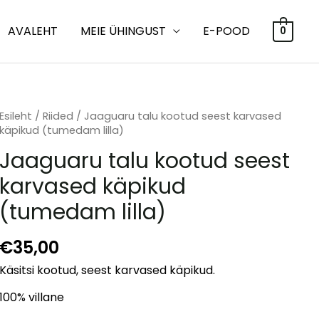
AVALEHT
MEIE ÜHINGUST
E-POOD
0
Esileht
/
Riided
/ Jaaguaru talu kootud seest karvased
käpikud (tumedam lilla)
Jaaguaru talu kootud seest
karvased käpikud
(tumedam lilla)
€
35,00
Käsitsi kootud, seest karvased käpikud.
100% villane