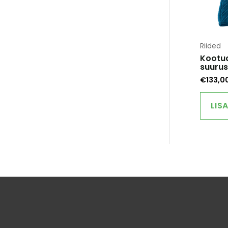
Riided
Kootu
suurus
€
133,0
LIS