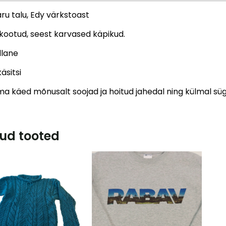
ru talu, Edy värkstoast
 kootud, seest karvased käpikud.
llane
äsitsi
a käed mõnusalt soojad ja hoitud jahedal ning külmal sügis
ud tooted