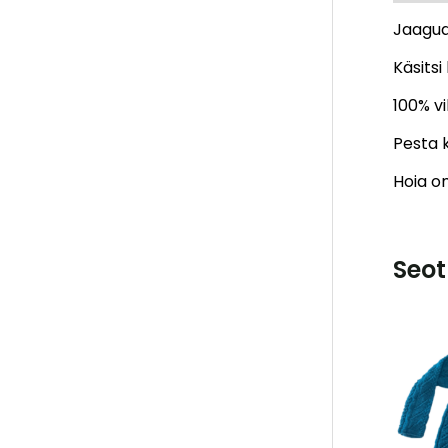
Jaagua
Käsitsi
100% vi
Pesta k
Hoia om
Seot