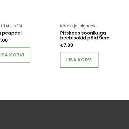
U TALU MESI
Kätele ja jalgadele
la peapael
Pitskoes soonikuga
beebisokid pöid 9cm
7,00
€
7,80
LISA KORVI
LISA KORVI