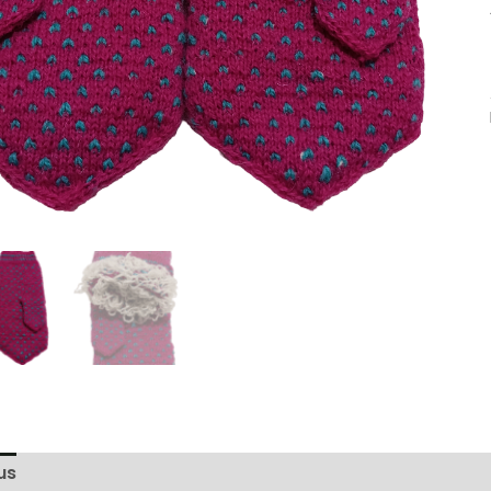
us
Arvustused (0)