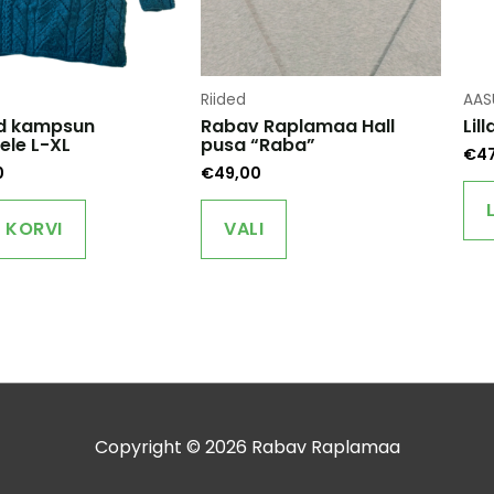
Riided
AAS
d kampsun
Rabav Raplamaa Hall
Lil
ele L-XL
pusa “Raba”
€
4
0
€
49,00
This
product
A KORVI
VALI
has
multiple
variants.
The
options
may
be
chosen
on
Copyright © 2026
Rabav Raplamaa
the
product