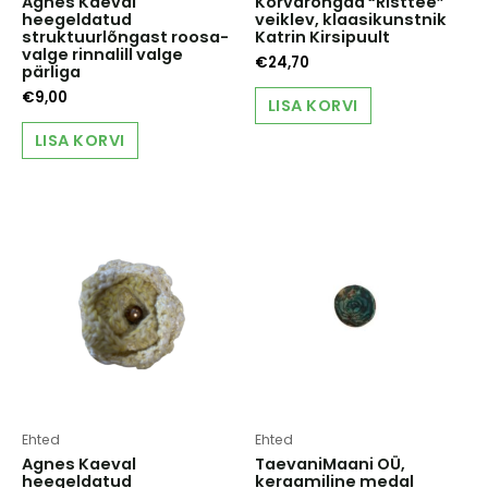
Agnes Kaeval
Kõrvarõngad “Risttee”
heegeldatud
veiklev, klaasikunstnik
struktuurlõngast roosa-
Katrin Kirsipuult
valge rinnalill valge
€
24,70
pärliga
€
9,00
LISA KORVI
LISA KORVI
Ehted
Ehted
Agnes Kaeval
TaevaniMaani OÜ,
heegeldatud
keraamiline medal