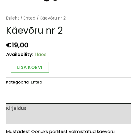
Esileht
/
Ehted
/ Käevõru nr 2
Käevõru nr 2
€
19,00
Availability:
1 laos
Käevõru
Alternative:
LISA KORVI
nr
2
Kategooria:
Ehted
kogus
Kirjeldus
Arvustused (0)
Mustadest Oonüks pärlitest valmistatud käevõru