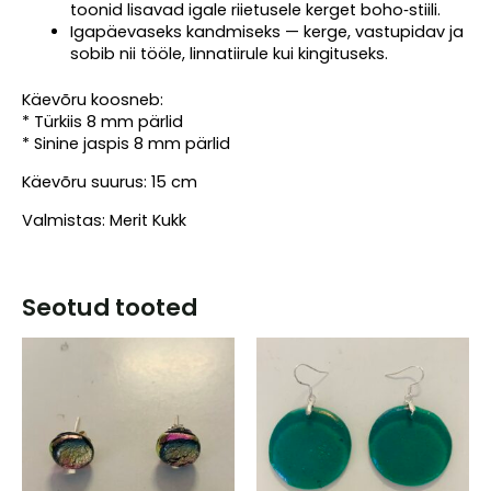
toonid lisavad igale riietusele kerget boho‑stiili.
Igapäevaseks kandmiseks — kerge, vastupidav ja
sobib nii tööle, linnatiirule kui kingituseks.
Käevõru koosneb:
* Türkiis 8 mm pärlid
* Sinine jaspis 8 mm pärlid
Käevõru suurus: 15 cm
Valmistas: Merit Kukk
Seotud tooted