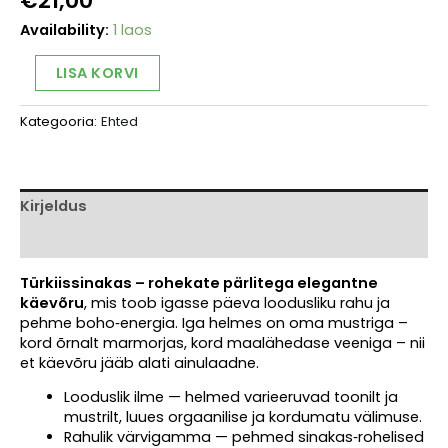
€
21,00
Availability:
1 laos
Käevõru
Alternative:
LISA KORVI
türkiis
-
Kategooria:
Ehted
jaspis
kogus
Kirjeldus
Arvustused (0)
Türkiissinakas – rohekate pärlitega elegantne
käevõru
, mis toob igasse päeva loodusliku rahu ja
pehme boho‑energia. Iga helmes on oma mustriga –
kord õrnalt marmorjas, kord maalähedase veeniga – nii
et käevõru jääb alati ainulaadne.
Looduslik ilme — helmed varieeruvad toonilt ja
mustrilt, luues orgaanilise ja kordumatu välimuse.
Rahulik värvigamma — pehmed sinakas‑rohelised