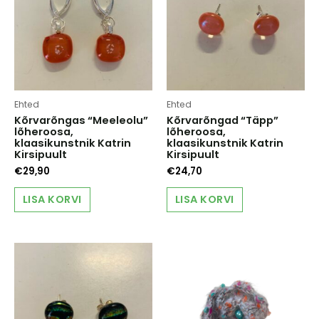
Ehted
Ehted
Kõrvarõngas “Meeleolu”
Kõrvarõngad “Täpp”
lõheroosa,
lõheroosa,
klaasikunstnik Katrin
klaasikunstnik Katrin
Kirsipuult
Kirsipuult
€
29,90
€
24,70
LISA KORVI
LISA KORVI