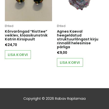
Ehted
Ehted
Kõrvarõngad “Risttee”
Agnes Kaeval
veiklev, klaasikunstnik
heegeldatud
Katrin Kirsipuult
struktuurlõngast kirju
rinnalill helesinise
€
24,70
pärliga
€
9,00
LISA KORVI
LISA KORVI
Copyright © 2026
Rabav Raplamaa