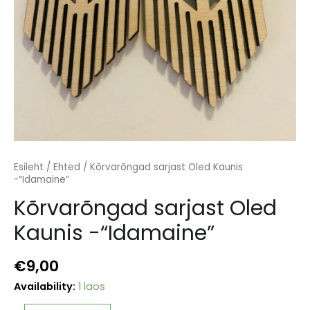
Esileht
/
Ehted
/ Kõrvarõngad sarjast Oled Kaunis
-“Idamaine”
Kõrvarõngad sarjast Oled
Kaunis -“Idamaine”
€
9,00
Availability:
1 laos
Kõrvarõngad