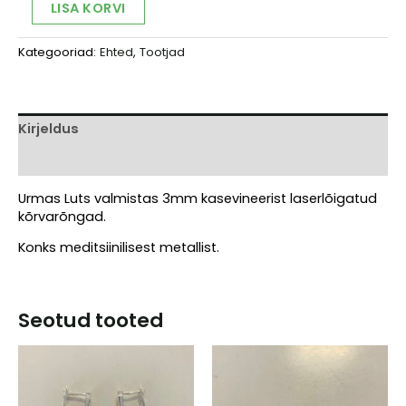
Alternative:
LISA KORVI
sarjast
Oled
Kategooriad:
Ehted
,
Tootjad
Kaunis
-
"Idamaine"
kogus
Kirjeldus
Arvustused (0)
Urmas Luts valmistas 3mm kasevineerist laserlõigatud
kõrvarõngad.
Konks meditsiinilisest metallist.
Seotud tooted