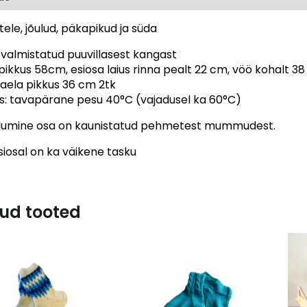
stele, jõulud, päkapikud ja süda
 valmistatud puuvillasest kangast
 pikkus 58cm, esiosa laius rinna pealt 22 cm, vöö kohalt
aela pikkus 36 cm 2tk
s: tavapärane pesu 40°C (vajadusel ka 60°C)
alumine osa on kaunistatud pehmetest mummudest.
siosal on ka väikene tasku
ud tooted