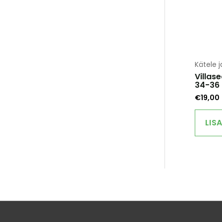
Kätele j
Villas
34-36
€
19,00
LIS