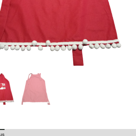
us
Arvustused (0)