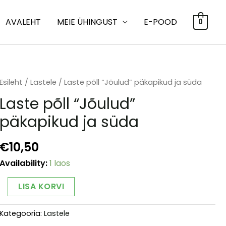
AVALEHT
MEIE ÜHINGUST
E-POOD
0
Esileht
/
Lastele
/ Laste põll “Jõulud” päkapikud ja süda
Laste põll “Jõulud”
päkapikud ja süda
€
10,50
Availability:
1 laos
Laste
Alternative:
LISA KORVI
põll
“Jõulud”
Kategooria:
Lastele
päkapikud