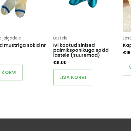
a jalgadele
Lastele
Last
ed mustriga sokid nr
Ivi kootud sinised
Kap
palmiksoonikuga sokid
€
16
lastele (suuremad)
€
8,00
A KORVI
LISA KORVI