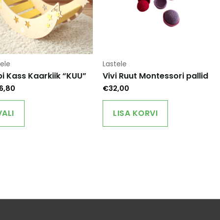
ele
Lastele
i Kass Kaarkiik “KUU”
Vivi Ruut Montessori pallid
6,80
€
32,00
This
product
VALI
LISA KORVI
has
multiple
variants.
The
options
may
be
chosen
on
the