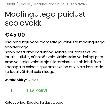
Esileht
/
Kodule
/ Maalingutega puidust soolavakk
Maalingutega puidust
soolavakk
€
45,00
Lisa oma koju värvi rõõmsate ja värviliste maalingutega
soolavakaga.
Sobib hästi oma kodukööki seinale riputamiseks või
lauale – riiulile, sünnipäevaks kinkimiseks või kellegi pere
ema või toiduvalmistaja üllatamiseks. Pealt lahtikäiva
kaanega ja seinale riputamiseks on auk. Võib kasutada
ka laual või riiulil seismisega.
Availability:
6 laos
Maalingutega
Alternative:
LISA KORVI
puidust
soolavakk
Kategooriad:
Kodule
,
Puidust tooted
kogus