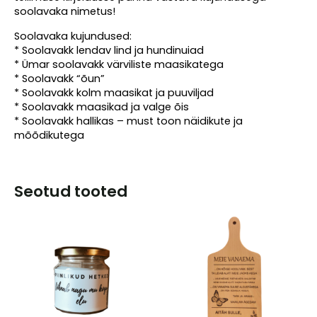
soolavaka nimetus!
Soolavaka kujundused:
* Soolavakk lendav lind ja hundinuiad
* Ümar soolavakk värviliste maasikatega
* Soolavakk “õun”
* Soolavakk kolm maasikat ja puuviljad
* Soolavakk maasikad ja valge õis
* Soolavakk hallikas – must toon näidikute ja
mõõdikutega
Seotud tooted