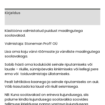
Kirjeldus
Arvustused (0)
Käsitööna valmistatud puidust maalingutega
soolavakad.
Valmistaja: Stoneman Proff OÜ
Lisa oma koju värvi rõõmsate ja värviliste maalingutega
soolavakaga.
Sobib hästi oma kodukööki seinale riputamiseks või
lauale – riiulile, sünnipäevaks kinkimiseks või kellegi pere
ema või toiduvalmistaja üllatamiseks.
Pealt lahtikäiva kaanega ja seinale riputamiseks on auk.
Võib kasutada ka laual või riiulil seismisega.
NB: Kuna soolavakad on erineva kujundusega, siis
palume kindla kujundusega soolavakka soovides
tellimuse kirjeldusse panna vastava kujundusega