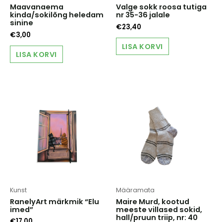
Maavanaema
Valge sokk roosa tutiga
kinda/sokilõng heledam
nr 35-36 jalale
sinine
€
23,40
€
3,00
LISA KORVI
LISA KORVI
Kunst
Määramata
RanelyArt märkmik “Elu
Maire Murd, kootud
imed”
meeste villased sokid,
hall/pruun triip, nr: 40
€
17,00