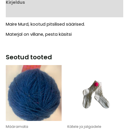
kogus
Kirjeldus
Arvustused (0)
Maire Murd, kootud pitsilised säärised.
Materjal on villane, pesta käsitsi
Seotud tooted
Määramata
Kätele ja jalgadele