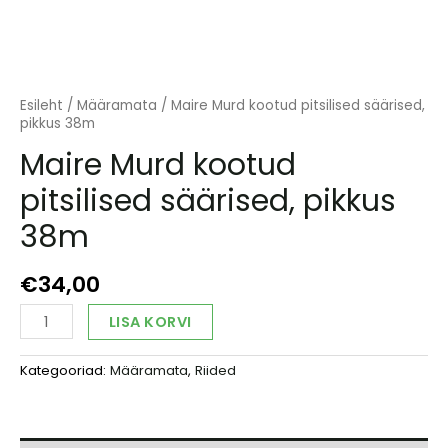
Esileht
/
Määramata
/ Maire Murd kootud pitsilised säärised,
pikkus 38m
Maire Murd kootud
pitsilised säärised, pikkus
38m
€
34,00
Maire
Alternative:
LISA KORVI
Murd
kootud
Kategooriad:
Määramata
,
Riided
pitsilised
säärised,
pikkus
38m