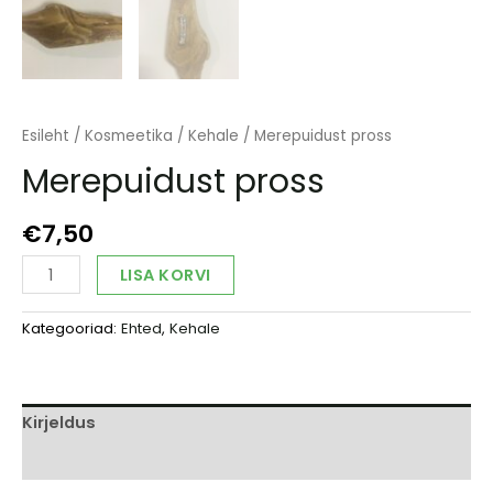
Esileht
/
Kosmeetika
/
Kehale
/ Merepuidust pross
Merepuidust pross
€
7,50
Merepuidust
Alternative:
LISA KORVI
pross
kogus
Kategooriad:
Ehted
,
Kehale
Kirjeldus
Arvustused (0)