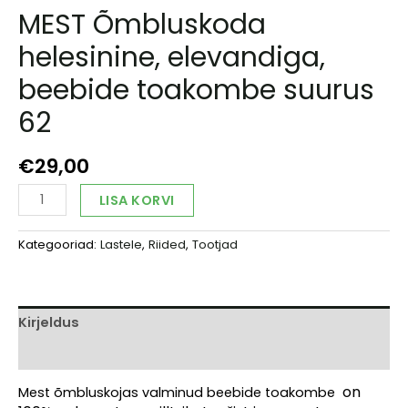
MEST Õmbluskoda
helesinine, elevandiga,
beebide toakombe suurus
62
€
29,00
MEST
Alternative:
LISA KORVI
Õmbluskoda
helesinine,
Kategooriad:
Lastele
,
Riided
,
Tootjad
elevandiga,
beebide
toakombe
suurus
62
Kirjeldus
kogus
Arvustused (0)
on
Mest õmbluskojas valminud beebide toakombe