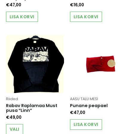
€
47,00
€
16,00
LISA KORVI
LISA KORVI
Riided
AASU TALU MESI
Rabav Raplamaa Must
Punane peapael
pusa “Linn”
€
47,00
€
49,00
LISA KORVI
This
VALI
product