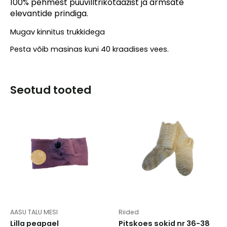
100% pehmest puuvilltrikotaažist ja armsate
elevantide prindiga.
Mugav kinnitus trukkidega
Pesta võib masinas kuni 40 kraadises vees.
Seotud tooted
AASU TALU MESI
Riided
Lilla peapael
Pitskoes sokid nr 36-38