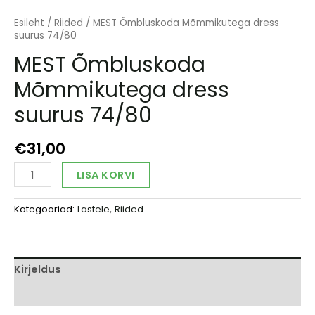
Esileht
/
Riided
/ MEST Õmbluskoda Mõmmikutega dress
suurus 74/80
MEST Õmbluskoda
Mõmmikutega dress
suurus 74/80
€
31,00
MEST
Alternative:
LISA KORVI
Õmbluskoda
Mõmmikutega
Kategooriad:
Lastele
,
Riided
dress
suurus
74/80
kogus
Kirjeldus
Arvustused (0)