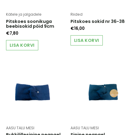
Kätele ja jalgadele
Riided
Pitskoes soonikuga
Pitskoes sokid nr 36-38
beebisokid pöid 9cm
€
16,00
€
7,80
LISA KORVI
LISA KORVI
AASU TALU MESI
AASU TALU MESI
Rukkilillesinine peapael
Sinine peapael