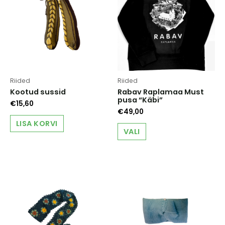
Riided
Riided
Kootud sussid
Rabav Raplamaa Must
pusa “Käbi”
€
15,60
€
49,00
LISA KORVI
This
VALI
product
has
multiple
variants.
The
options
may
be
chosen
on