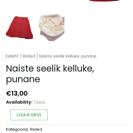
Esileht
/
Riided
/ Naiste seelik kelluke, punane
Naiste seelik kelluke,
punane
€
13,00
Availability:
1 laos
Naiste
Alternative:
LISA KORVI
seelik
kelluke,
Kategooria:
Riided
punane