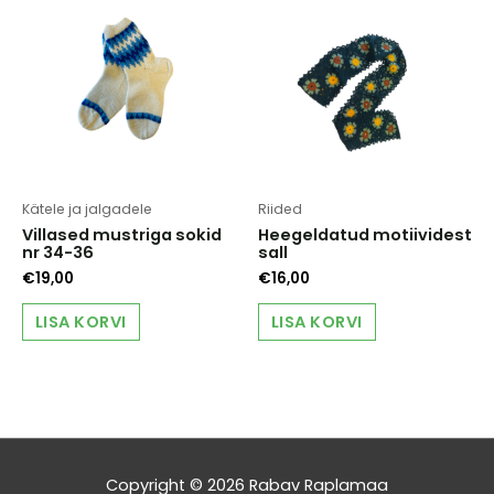
The
options
may
be
chosen
on
the
product
page
Kätele ja jalgadele
Riided
Villased mustriga sokid
Heegeldatud motiividest
nr 34-36
sall
€
19,00
€
16,00
LISA KORVI
LISA KORVI
Copyright © 2026
Rabav Raplamaa