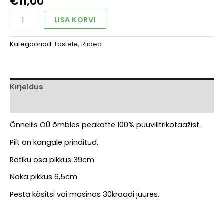
€
11,00
Nokkrätik
Alternative:
LISA KORVI
"Lennuk"
kogus
Kategooriad:
Lastele
,
Riided
Kirjeldus
Arvustused (0)
Õnneliis OÜ õmbles peakatte 100% puuvilltrikotaažist.
Pilt on kangale prinditud.
Rätiku osa pikkus 39cm
Noka pikkus 6,5cm
Pesta käsitsi või masinas 30kraadi juures.