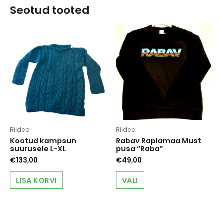
Seotud tooted
Riided
Riided
Kootud kampsun
Rabav Raplamaa Must
suurusele L-XL
pusa “Raba”
€
133,00
€
49,00
This
LISA KORVI
VALI
product
has
multiple
variants.