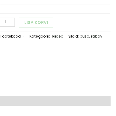
Rabav
LISA KORVI
Raplamaa
Alternative:
Must
Tootekood:
-
Kategooria:
Riided
Sildid:
pusa
,
rabav
pusa
"Käbi"
kogus