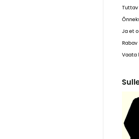
Tuttav
Õnneks
Ja et o
Rabav 
Vaata k
Sull