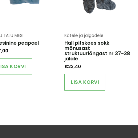
U TALU MESI
Kätele ja jalgadele
esinine peapael
Hall pitskoes sokk
mõnusast
7,00
struktuurlõngast nr 37-38
jalale
LISA KORVI
€
23,40
LISA KORVI