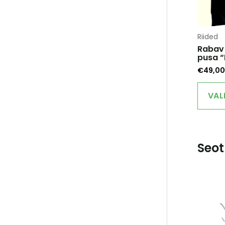
Riided
Rabav
pusa “
€
49,00
VAL
Seot