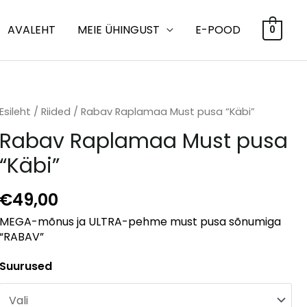
AVALEHT
MEIE ÜHINGUST
E-POOD
0
Esileht
/
Riided
/ Rabav Raplamaa Must pusa “Käbi”
Rabav Raplamaa Must pusa
“Käbi”
€
49,00
MEGA-mõnus ja ULTRA-pehme must pusa sõnumiga
“RABAV”
Suurused