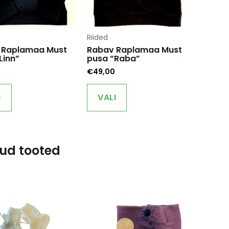
Riided
 Raplamaa Must
Rabav Raplamaa Must
Linn”
pusa “Raba”
€
49,00
This
This
product
product
I
VALI
has
has
multiple
multiple
variants.
variants.
The
The
ud tooted
options
options
may
may
be
be
chosen
chosen
on
on
the
the
product
product