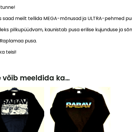
 tunne!
 saad meilt tellida MEGA-mõnusad ja ULTRA-pehmed pusad
leks pilkupüüdvam, kaunistab pusa erilise kujunduse ja sõn
Raplamaa pusa.
a teisi!
e võib meeldida ka…