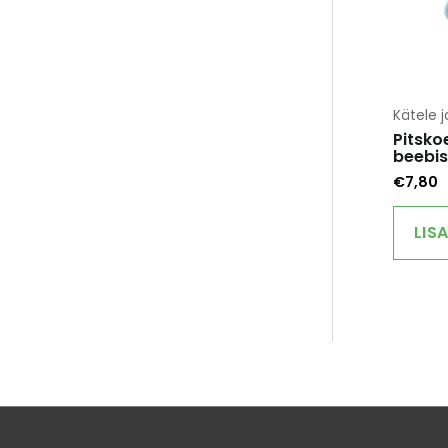
Kätele j
Pitsko
beebis
€
7,80
LIS