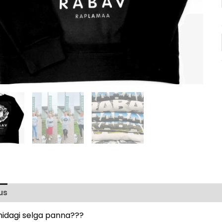
us
Lisainfo
Arvustused (0)
 midagi selga panna???