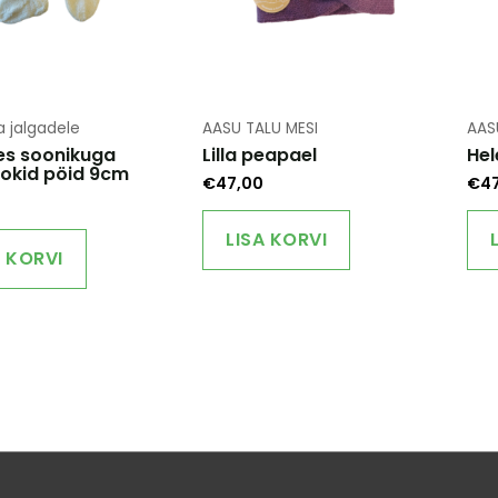
page
page
a jalgadele
AASU TALU MESI
AAS
es soonikuga
Lilla peapael
Hel
okid pöid 9cm
€
47,00
€
4
LISA KORVI
A KORVI