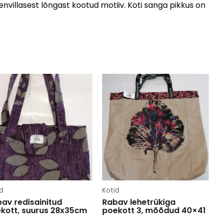
nvillasest lõngast kootud motiiv. Koti sanga pikkus on
d
Kotid
av redisainitud
Rabav lehetrükiga
kott, suurus 28x35cm
poekott 3, mõõdud 40×41