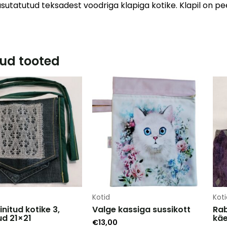
utatutud teksadest voodriga klapiga kotike. Klapil on pee
ud tooted
Kotid
Koti
nitud kotike 3,
Valge kassiga sussikott
Rab
d 21×21
käe
€
13,00