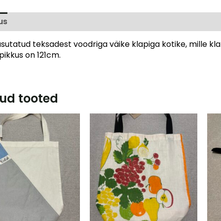
us
Arvustused (0)
utatud teksadest voodriga väike klapiga kotike, mille klap
pikkus on 121cm.
ud tooted