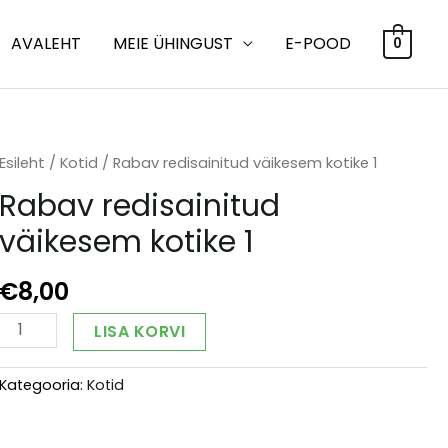
AVALEHT
MEIE ÜHINGUST
E-POOD
0
Esileht
/
Kotid
/ Rabav redisainitud väikesem kotike 1
Rabav redisainitud
väikesem kotike 1
€
8,00
Rabav
Alternative:
LISA KORVI
redisainitud
väikesem
Kategooria:
Kotid
kotike
1
kogus