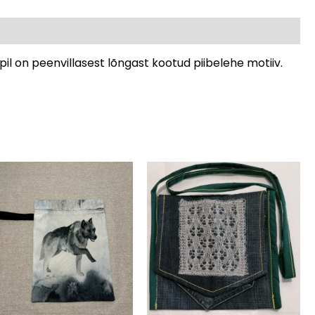
il on peenvillasest lõngast kootud piibelehe motiiv.