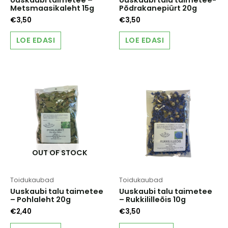
Metsmaasikaleht 15g
Põdrakanepiürt 20g
€
3,50
€
3,50
LOE EDASI
LOE EDASI
OUT OF STOCK
Toidukaubad
Toidukaubad
Uuskaubi talu taimetee
Uuskaubi talu taimetee
– Pohlaleht 20g
– Rukkililleõis 10g
€
2,40
€
3,50