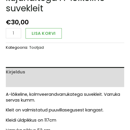
suvekleit
€
30,00
Rabav
Alternative:
LISA KORVI
roosa-
hallide
Kategooria:
Tootjad
kujunditega
A-
lõikeline
suvekleit
kogus
Kirjeldus
Arvustused (0)
A-lõikeline, kolmveerandvarrukatega suvekleit. Varruka
servas kumm.
Kleit on valmistatud puuvillasegusest kangast.
Kleidi üldpikkus on 117cm