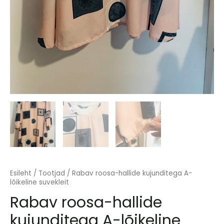
Esileht
/
Tootjad
/ Rabav roosa-hallide kujunditega A-
lõikeline suvekleit
Rabav roosa-hallide
kujunditega A-lõikeline