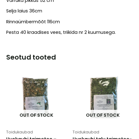
Varruka pikkus 52 cm
Selja laius 36cm
Rinnaümbermõõt 116cm
Pesta 40 kraadises vees, triikida nr 2 kuumusega.
Seotud tooted
OUT OF STOCK
OUT OF STOCK
Toidukaubad
Toidukaubad
Uuskaubi taimetee –
Uuskaubi talu taimetee-