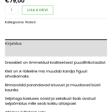
€
79,00
Rikkalik
Alternative:
LISA KORVI
dresskleit,
punane
Kategooria:
Riided
kogus
Kirjeldus
Arvustused (0)
Dresskleit on õmmeldud kvaliteetsest puuvilltrikotaažist.
Kleit on A-lõikeline mis muudab kandja figuuri
sihvakamaks.
Rinnavoldid parandavad istuvust ja muudavad büsti
kauniks.
Seljataga kaeluses öösid ja seksikust lisab avatud
seljaõmblus mille seob kokku atlaspael.