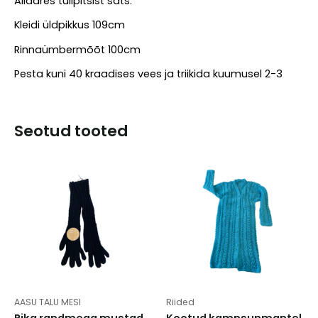
Allääres tüllpitsist sats.
Kleidi üldpikkus 109cm
Rinnaümbermõõt 100cm
Pesta kuni 40 kraadises vees ja triikida kuumusel 2-3
Seotud tooted
AASU TALU MESI
Riided
Pika randmega mustad
Kootud kampsunmantel