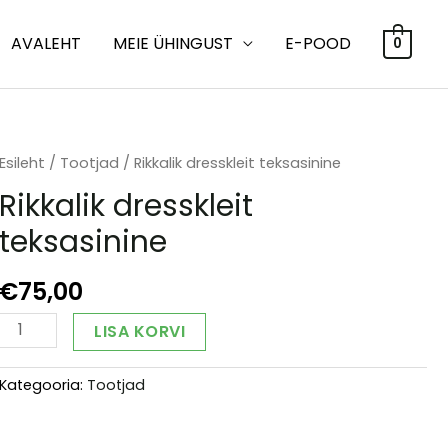
AVALEHT
MEIE ÜHINGUST
E-POOD
0
Esileht
/
Tootjad
/ Rikkalik dresskleit teksasinine
Rikkalik dresskleit
teksasinine
€
75,00
Rikkalik
Alternative:
LISA KORVI
dresskleit
teksasinine
Kategooria:
Tootjad
kogus