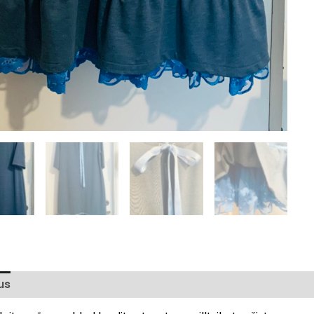
us
Arvustused (0)