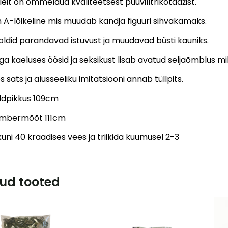
eit on õmmeldud kvaliteetsest puuvilltrikotaažist.
n A-lõikeline mis muudab kandja figuuri sihvakamaks.
oldid parandavad istuvust ja muudavad büsti kauniks.
ga kaeluses öösid ja seksikust lisab avatud seljaõmblus mi
s sats ja alusseeliku imitatsiooni annab tüllpits.
üldpikkus 109cm
ümbermõõt 111cm
uni 40 kraadises vees ja triikida kuumusel 2-3
ud tooted