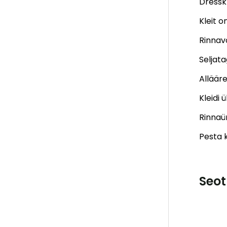
Dresskl
Kleit o
Rinnav
Seljata
Allääre
Kleidi 
Rinna
Pesta k
Seot