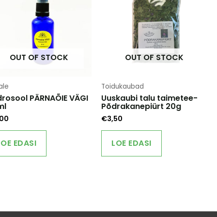
OUT OF STOCK
OUT OF STOCK
ale
Toidukaubad
rosool PÄRNAÕIE VÄGI
Uuskaubi talu taimetee-
ml
Põdrakanepiürt 20g
,00
€
3,50
LOE EDASI
LOE EDASI