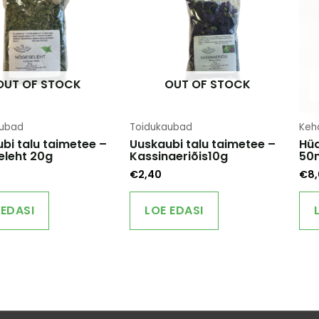
OUT OF STOCK
OUT OF STOCK
aubad
Toidukaubad
Keh
bi talu taimetee –
Uuskaubi talu taimetee –
Hüd
eleht 20g
Kassinaeriõis10g
50
€
2,40
€
8
 EDASI
LOE EDASI