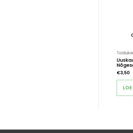
Toiduk
Uuskau
Nõges
€
3,50
LOE