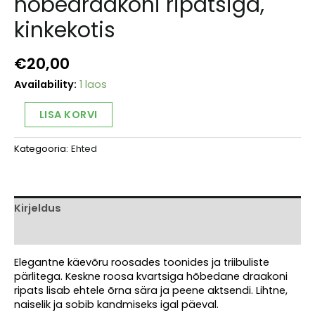
hõbedraakoni ripatsiga,
kinkekotis
€
20,00
Availability:
1 laos
Roosa
Alternative:
LISA KORVI
käevõru
hõbedraakoni
Kategooria:
Ehted
ripatsiga,
kinkekotis
kogus
Kirjeldus
Arvustused (0)
Elegantne käevõru roosades toonides ja triibuliste
pärlitega. Keskne roosa kvartsiga hõbedane draakoni
ripats lisab ehtele õrna sära ja peene aktsendi. Lihtne,
naiselik ja sobib kandmiseks igal päeval.