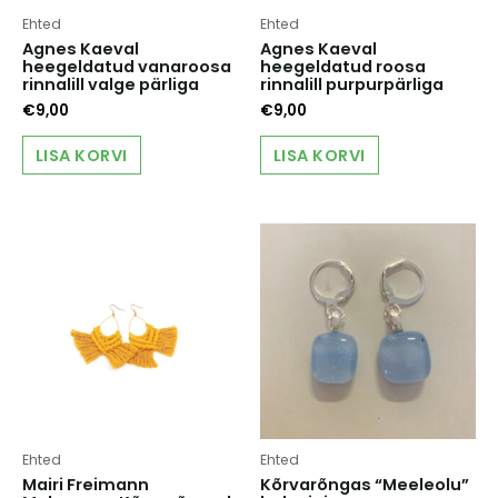
Ehted
Ehted
Agnes Kaeval
Agnes Kaeval
heegeldatud vanaroosa
heegeldatud roosa
rinnalill valge pärliga
rinnalill purpurpärliga
€
9,00
€
9,00
LISA KORVI
LISA KORVI
Ehted
Ehted
Mairi Freimann
Kõrvarõngas “Meeleolu”