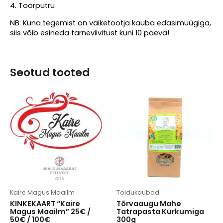
4. Toorputru
NB: Kuna tegemist on väiketootja kauba edasimüügiga,
siis võib esineda tarneviivitust kuni 10 päeva!
Seotud tooted
Kaire Magus Maailm
Toidukaubad
KINKEKAART “Kaire
Tõrvaaugu Mahe
Magus Maailm” 25€ /
Tatrapasta Kurkumiga
50€ / 100€
300g