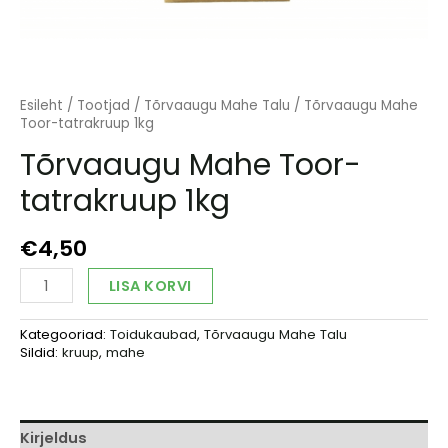
Esileht
/
Tootjad
/
Tõrvaaugu Mahe Talu
/ Tõrvaaugu Mahe
Toor-tatrakruup 1kg
Tõrvaaugu Mahe Toor-
tatrakruup 1kg
€
4,50
Tõrvaaugu
Alternative:
LISA KORVI
Mahe
Toor-
Kategooriad:
Toidukaubad
,
Tõrvaaugu Mahe Talu
tatrakruup
Sildid:
kruup
,
mahe
1kg
kogus
Kirjeldus