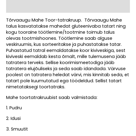
Arvustused (0)
Tõrvaaugu Mahe Toor-tatrakruup. Tõrvaaugu Mahe
talus kasvatatakse mahedat gluteenivaba tatart ning
kogu tooraine töötlemine/tootmine toimub talus
olevas tootmishoones. Töötlemine saab alguse
veskiruumis, kus sorteeritakse ja puhastatakse tatar.
Puhastatud tatral eemaldatakse koor kiviveskiga, sest
kiviveski eemaldab kesta õrnalt, mille tulemusena jääb
tatratera terveks. Sellise koorimismeetodiga jääb
tatratera elujõuliseks ja seda saab idandada. Värvuse
poolest on tatratera heledat värvi, mis kinnitab seda, et
tatart pole kuumutatud ega töödeldud. Sellist tatart
nimetataksegi toortatraks.
Mahe toortatrakruubist saab valmistada:
1. Pudru
2. Idusi
3. Smuutit