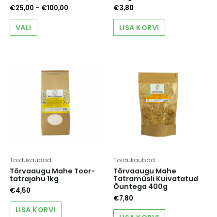
Price
€
25,00
–
€
100,00
€
3,80
range:
This
€25,00
VALI
LISA KORVI
product
through
has
€100,00
multiple
variants.
The
options
may
be
chosen
on
the
product
page
Toidukaubad
Toidukaubad
Tõrvaaugu Mahe Toor-
Tõrvaaugu Mahe
tatrajahu 1kg
Tatramüsli Kuivatatud
Õuntega 400g
€
4,50
€
7,80
LISA KORVI