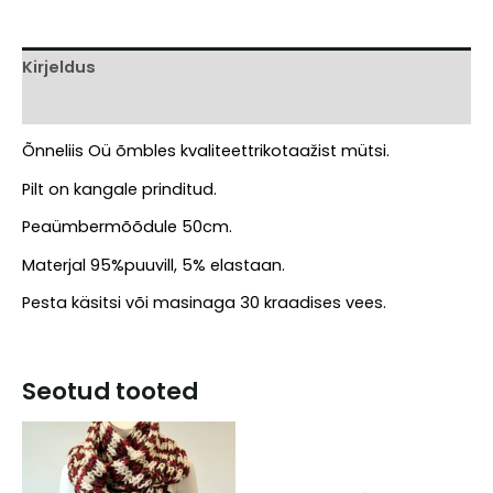
Kirjeldus
Arvustused (0)
Õnneliis Oü õmbles kvaliteettrikotaažist mütsi.
Pilt on kangale prinditud.
Peaümbermõõdule 50cm.
Materjal 95%puuvill, 5% elastaan.
Pesta käsitsi või masinaga 30 kraadises vees.
Seotud tooted