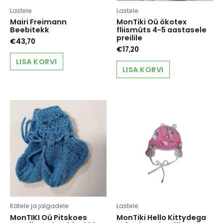
Lastele
Lastele
Mairi Freimann
MonTiki Oü ökotex
Beebitekk
fliismüts 4-5 aastasele
preilile
€
43,70
€
17,20
LISA KORVI
LISA KORVI
Kätele ja jalgadele
Lastele
MonTIKI Oü Pitskoes
MonTiki Hello Kittydega