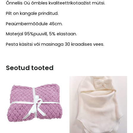
Õnneliis Oü õmbles kvaliteettrikotaažist mütsi.
Pilt on kangale prinditud.
Peaümbermõõdule 46cm.
Materjal 95%puuvill, 5% elastaan.
Pesta käsitsi või masinaga 30 kraadises vees.
Seotud tooted