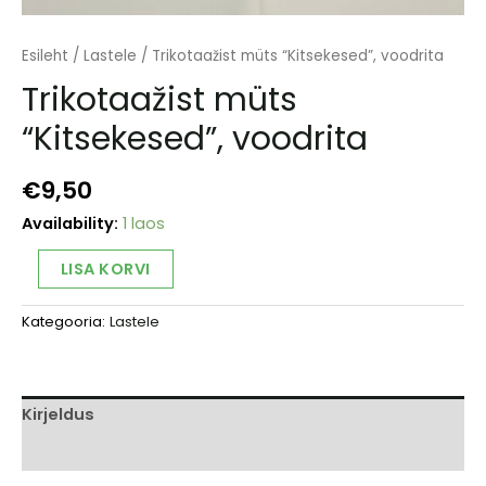
Esileht
/
Lastele
/ Trikotaažist müts “Kitsekesed”, voodrita
Trikotaažist müts
“Kitsekesed”, voodrita
€
9,50
Availability:
1 laos
Trikotaažist
Alternative:
LISA KORVI
müts
"Kitsekesed",
Kategooria:
Lastele
voodrita
kogus
Kirjeldus
Arvustused (0)