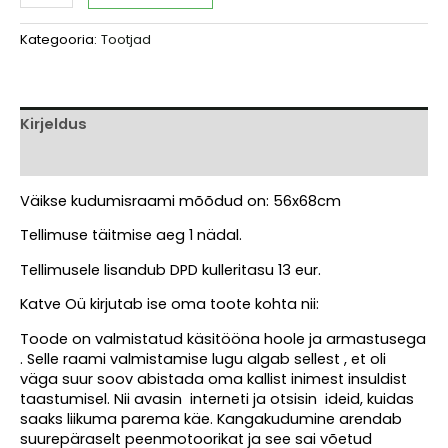
vaibapunumise
raam
Kategooria:
Tootjad
kogus
Kirjeldus
Arvustused (0)
Väikse kudumisraami mõõdud on: 56x68cm
Tellimuse täitmise aeg 1 nädal.
Tellimusele lisandub DPD kulleritasu 13 eur.
Katve Oü kirjutab ise oma toote kohta nii:
Toode on valmistatud käsitööna hoole ja armastusega
. Selle raami valmistamise lugu algab sellest , et oli
väga suur soov abistada oma kallist inimest insuldist
taastumisel. Nii avasin interneti ja otsisin ideid, kuidas
saaks liikuma parema käe. Kangakudumine arendab
suurepäraselt peenmotoorikat ja see sai võetud