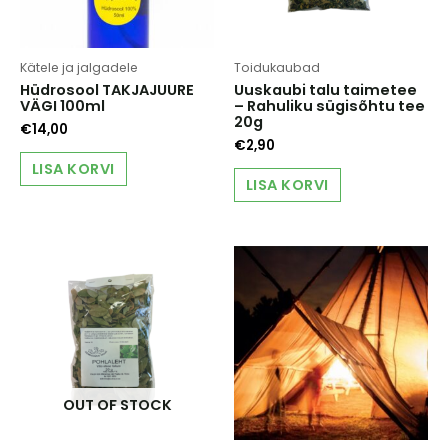
Kätele ja jalgadele
Toidukaubad
Hüdrosool TAKJAJUURE
Uuskaubi talu taimetee
VÄGI 100ml
– Rahuliku sügisõhtu tee
20g
€
14,00
€
2,90
LISA KORVI
LISA KORVI
OUT OF STOCK