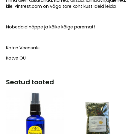
mina olen kasutanud: Kõrred, oksad, lambavill,ajalehed,
kile. Pintrest.com on väga tore koht kust ideid leida.
Nobedaid näppe ja kõike kõige paremat!
Katrin Veensalu
Katve OÜ
Seotud tooted