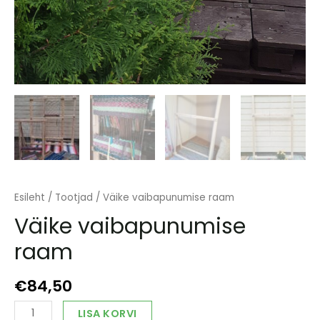
Esileht
/
Tootjad
/ Väike vaibapunumise raam
Väike vaibapunumise
raam
€
84,50
Väike
Alternative:
LISA KORVI