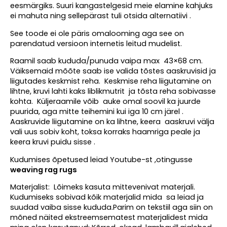
eesmärgiks. Suuri kangastelgesid meie elamine kahjuks
ei mahuta ning sellepärast tuli otsida alternatiivi .
See toode ei ole päris omalooming aga see on
parendatud versioon internetis leitud mudelist.
Raamil saab kududa/punuda vaipa max 43×68 cm.
Väiksemaid mõõte saab ise valida tõstes aaskruvisid ja
liigutades keskmist reha. Keskmise reha liigutamine on
lihtne, kruvi lahti kaks liblikmutrit ja tõsta reha sobivasse
kohta. Küljeraamile võib auke omal soovil ka juurde
puurida, aga mitte teihemini kui iga 10 cm järel .
Aaskruvide liigutamine on ka lihtne, keera aaskruvi välja
vali uus sobiv koht, toksa korraks haamriga peale ja
keera kruvi puidu sisse .
Kudumises õpetused leiad Youtube-st ,otingusse
weaving rag rugs
Materjalist: Lõimeks kasuta mittevenivat materjali.
Kudumiseks sobivad kõik materjalid mida sa leiad ja
suudad vaiba sisse kududa.Parim on tekstiil aga siin on
mõned näited ekstreemsematest materjalidest mida