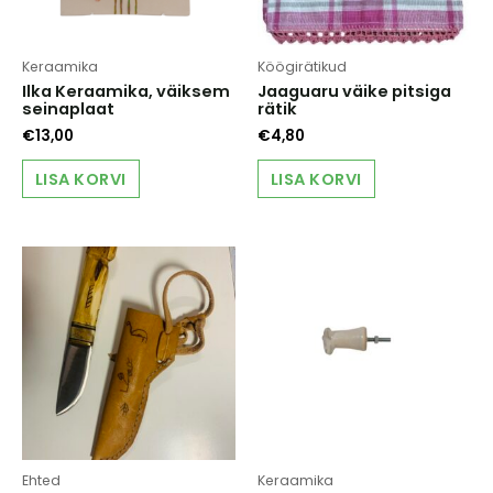
Keraamika
Köögirätikud
Ilka Keraamika, väiksem
Jaaguaru väike pitsiga
seinaplaat
rätik
€
13,00
€
4,80
LISA KORVI
LISA KORVI
Ehted
Keraamika