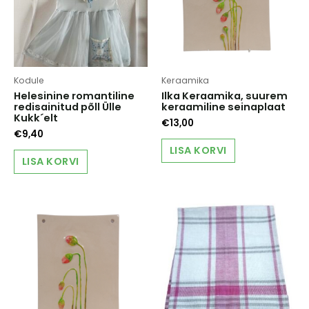
Kodule
Keraamika
Helesinine romantiline
Ilka Keraamika, suurem
redisainitud põll Ülle
keraamiline seinaplaat
Kukk´elt
€
13,00
€
9,40
LISA KORVI
LISA KORVI