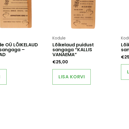
Kodule
Kod
de OÜ LÕIKELAUD
Lõikelaud puidust
Lõi
lsangaga –
sangaga “KALLIS
sa
VAD
VANAEMA”
€
2
€
25,00
This
product
I
LISA KORVI
has
multiple
variants.
The
options
may
be
chosen