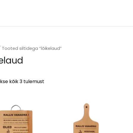
 Tooted siltidega “lõikelaud”
kelaud
kse kõik 3 tulemust