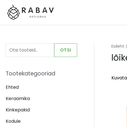
Skip
to
content
Esileht
/
O
OTSI
lõi
t
s
Tootekategooriad
i
Kuvata
:
Ehted
Keraamika
Kinkepakid
Kodule