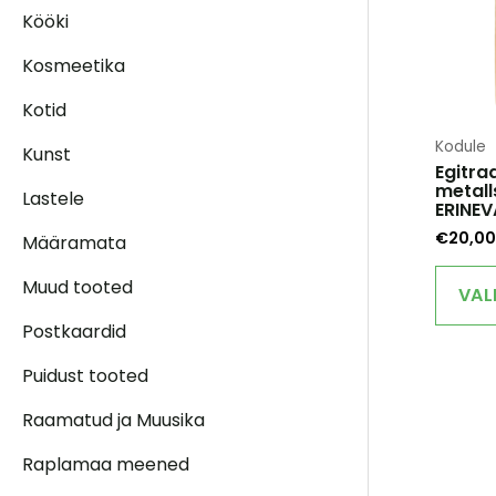
Kööki
Kosmeetika
Kotid
Kodule
Kunst
Egitra
metal
Lastele
ERINE
€
20,00
Määramata
Muud tooted
VAL
Postkaardid
Puidust tooted
Raamatud ja Muusika
Raplamaa meened