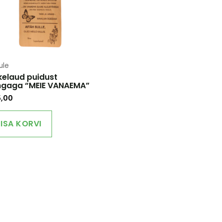
ule
kelaud puidust
ngaga “MEIE VANAEMA”
5,00
LISA KORVI