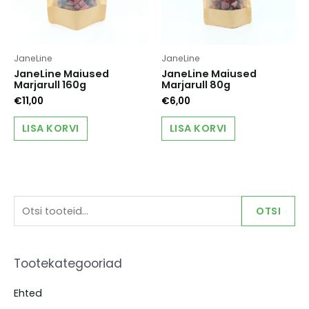
JaneLine
JaneLine
JaneLine Maiused
JaneLine Maiused
Marjarull 160g
Marjarull 80g
€
11,00
€
6,00
LISA KORVI
LISA KORVI
O
OTSI
t
s
Tootekategooriad
i
:
Ehted