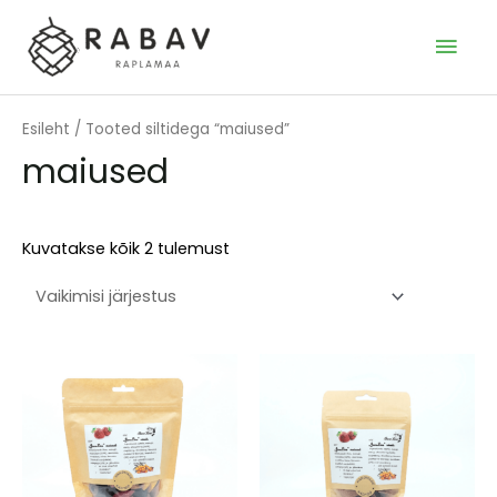
Skip
to
MAI
content
MEN
Esileht
/ Tooted siltidega “maiused”
maiused
Kuvatakse kõik 2 tulemust