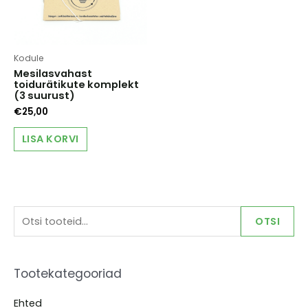
Kodule
Mesilasvahast
toidurätikute komplekt
(3 suurust)
€
25,00
LISA KORVI
O
OTSI
t
s
Tootekategooriad
i
:
Ehted