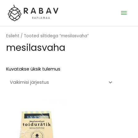
Skip
to
MAI
content
MEN
Esileht
/ Tooted siltidega “mesilasvaha”
mesilasvaha
Kuvatakse üksik tulemus