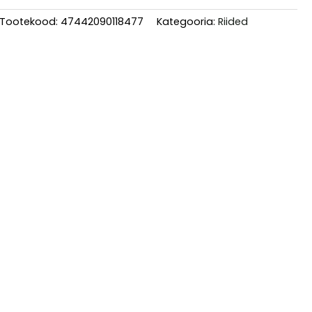
laste
Tootekood:
47442090118477
Kategooria:
Riided
punased
sõrmkindad
tikitud
ja
pitsilise
loodusega
kogus