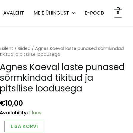
AVALEHT
MEIE ÜHINGUST
E-POOD
0
Esileht
/
Riided
/ Agnes Kaeval laste punased sõrmkindad
tikitud ja pitsilise loodusega
Agnes Kaeval laste punased
sõrmkindad tikitud ja
pitsilise loodusega
€
10,00
Availability:
1 laos
Agnes
Alternative:
LISA KORVI
Kaeval