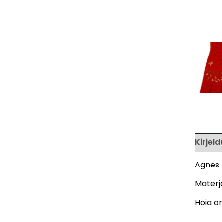
Kirjeld
Agnes K
Materja
Hoia om