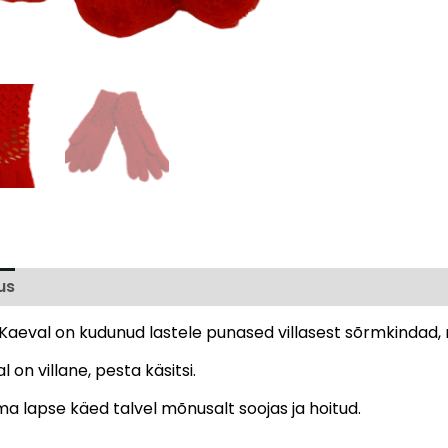
us
Arvustused (0)
aeval on kudunud lastele punased villasest sõrmkindad, mis
l on villane, pesta käsitsi.
a lapse käed talvel mõnusalt soojas ja hoitud.