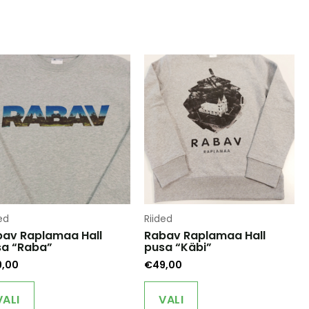
ed
Riided
av Raplamaa Hall
Rabav Raplamaa Hall
sa “Raba”
pusa “Käbi”
9,00
€
49,00
This
This
product
product
VALI
VALI