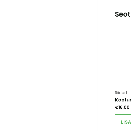
Seot
Riided
Kootu
€
16,00
LIS