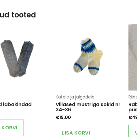
ud tooted
Kätele ja jalgadele
Riid
d labakindad
Villased mustriga sokid nr
Rab
34-36
pu
€
19,00
€
4
A KORVI
LISA KORVI