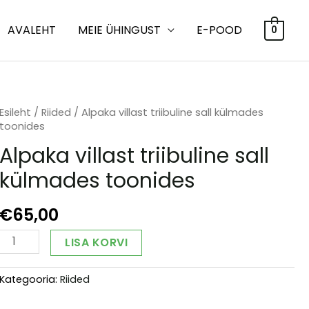
AVALEHT
MEIE ÜHINGUST
E-POOD
0
Esileht
/
Riided
/ Alpaka villast triibuline sall külmades
toonides
Alpaka villast triibuline sall
külmades toonides
€
65,00
Alpaka
Alternative:
LISA KORVI
villast
triibuline
Kategooria:
Riided
sall
külmades