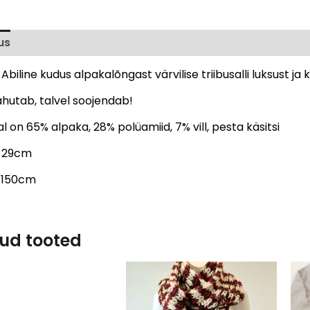
us
Arvustused (0)
Abiline kudus alpakalõngast värvilise triibusalli luksust ja
ahutab, talvel soojendab!
l on 65% alpaka, 28% polüamiid, 7% vill, pesta käsitsi
s 29cm
 150cm
ud tooted