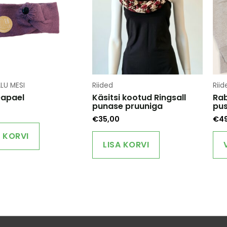
LU MESI
Riided
Riid
peapael
Käsitsi kootud Ringsall
Rab
punase pruuniga
pus
€
35,00
€
4
A KORVI
LISA KORVI