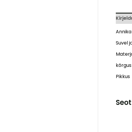
Kirjeld
Annika 
Suvel j
Materja
kõrgu
Pikkus
Seot