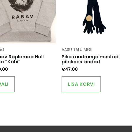
ed
AASU TALU MESI
av Raplamaa Hall
Pika randmega mustad
a “Käbi”
pitskoes kindad
9,00
€
47,00
This
product
VALI
LISA KORVI
has
multiple
variants.
The
options
may
be