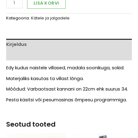
Edy
Alternative:
LISA KORVI
Priimägi
kootud
Kategooria:
Kätele ja jalgadele
villased
sokid
naistele
(kollased)
kogus
Kirjeldus
Arvustused (0)
Edy kudus naistele villased, madala soonikuga, sokid.
Materjaliks kasutas ta villast lõnga.
Mõõdud: Varbaotsast kannani on 22cm ehk suurus 34.
Pesta käsitsi või pesumasinas õrnpesu programmiga.
Seotud tooted