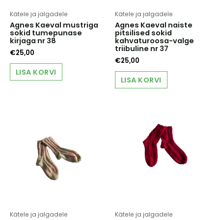
Kätele ja jalgadele
Kätele ja jalgadele
Agnes Kaeval mustriga
Agnes Kaeval naiste
sokid tumepunase
pitsilised sokid
kirjaga nr 38
kahvaturoosa-valge
triibuline nr 37
€
25,00
€
25,00
LISA KORVI
LISA KORVI
Kätele ja jalgadele
Kätele ja jalgadele