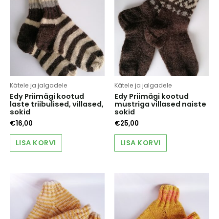
Kätele ja jalgadele
Kätele ja jalgadele
Edy Priimägi kootud
Edy Priimägi kootud
laste triibulised, villased,
mustriga villased naiste
sokid
sokid
€
16,00
€
25,00
LISA KORVI
LISA KORVI