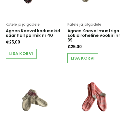
Kätele ja jalgadele
Kätele ja jalgadele
Agnes Kaeval kodusokid
Agnes Kaeval mustriga
säär hall palmik nr 40
sokid roheline vöökiri nr
39
€
25,00
€
25,00
LISA KORVI
LISA KORVI