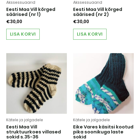
Akssessuaarid
Akssessuaarid
Eesti Maa Vill kõrged
Eesti Maa Vill kõrged
säärised (nr 1)
säärised (nr 2)
€
30,00
€
30,00
LISA KORVI
LISA KORVI
Kätele ja jalgadele
Kätele ja jalgadele
Eesti Maa Vill
Eike Vares käsitsi kootud
struktuurkoes villased
pika soonikuga laste
sokid s.35-36
sokid