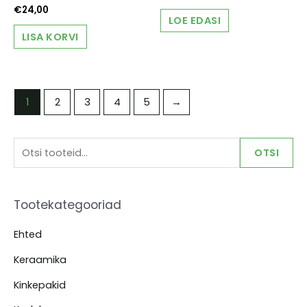
€
24,00
LOE EDASI
LISA KORVI
1
2
3
4
5
→
O
OTSI
t
s
Tootekategooriad
i
:
Ehted
Keraamika
Kinkepakid