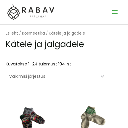
Skip
to
MAI
content
MEN
Esileht
/
Kosmeetika
/ Kätele ja jalgadele
Kätele ja jalgadele
Kuvatakse 1–24 tulemust 104-st