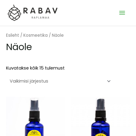
Skip
to
MAI
content
MEN
Esileht
/
Kosmeetika
/ Näole
Näole
Kuvatakse kõik 15 tulemust