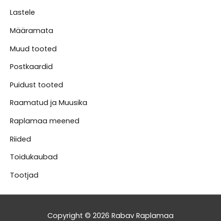
Lastele
Määramata
Muud tooted
Postkaardid
Puidust tooted
Raamatud ja Muusika
Raplamaa meened
Riided
Toidukaubad
Tootjad
Copyright © 2026
Rabav Raplamaa