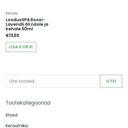
Kehale
LoodusSPA Roosi-
Lavendli õli näole ja
kehale 50ml
€
13,50
LISA KORVI
O
OTSI
t
s
Tootekategooriad
i
:
Ehted
Keraamika