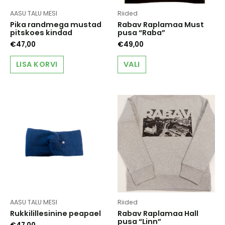
AASU TALU MESI
Riided
Pika randmega mustad
Rabav Raplamaa Must
pitskoes kindad
pusa “Raba”
€
47,00
€
49,00
This
LISA KORVI
VALI
product
has
multiple
variants.
The
options
may
be
chosen
on
the
product
page
AASU TALU MESI
Riided
Rukkilillesinine peapael
Rabav Raplamaa Hall
pusa “Linn”