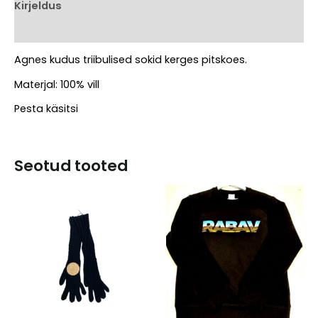
nr
Kirjeldus
36
Arvustused (0)
kogus
Agnes kudus triibulised sokid kerges pitskoes.
Materjal: 100% vill
Pesta käsitsi
Seotud tooted