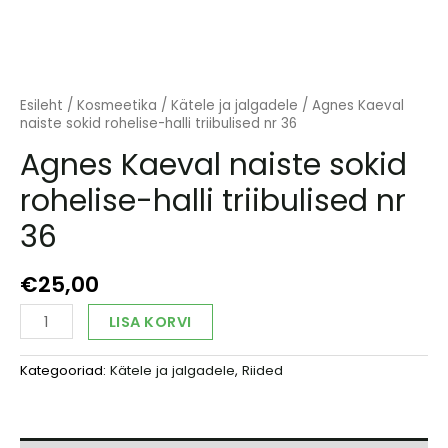
Esileht
/
Kosmeetika
/
Kätele ja jalgadele
/ Agnes Kaeval
naiste sokid rohelise-halli triibulised nr 36
Agnes Kaeval naiste sokid
rohelise-halli triibulised nr
36
€
25,00
Agnes
Alternative:
LISA KORVI
Kaeval
naiste
Kategooriad:
Kätele ja jalgadele
,
Riided
sokid
rohelise-
halli
triibulised