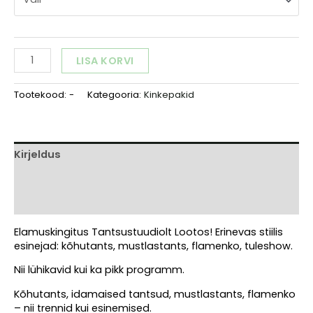
through
€100,00
Elamuskingitus
LISA KORVI
Tantsustuudiolt
Alternative:
LOOTOS
Tootekood:
-
Kategooria:
Kinkepakid
kogus
Kirjeldus
Lisainfo
Arvustused (0)
Elamuskingitus Tantsustuudiolt Lootos! Erinevas stiilis
esinejad: kõhutants, mustlastants, flamenko, tuleshow.
Nii lühikavid kui ka pikk programm.
Kõhutants, idamaised tantsud, mustlastants, flamenko
– nii trennid kui esinemised.