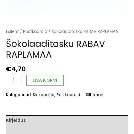
Esileht
/
Postkaardid
/ Šokolaaditasku RABAV RAPLAMAA
Šokolaaditasku RABAV
RAPLAMAA
€
4,70
Šokolaaditasku
Alternative:
LISA KORVI
RABAV
RAPLAMAA
Kategooriad:
Kinkepakid
,
Postkaardid
Silt:
kaart
kogus
Kirjeldus
Arvustused (0)