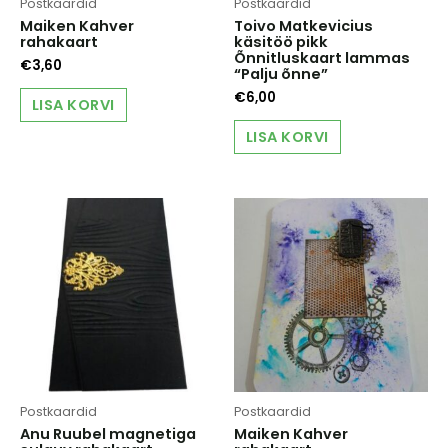
Postkaardid
Postkaardid
Maiken Kahver
Toivo Matkevicius
rahakaart
käsitöö pikk
Õnnitluskaart lammas
€
3,60
“Palju õnne”
€
6,00
LISA KORVI
LISA KORVI
Postkaardid
Postkaardid
Anu Ruubel magnetiga
Maiken Kahver