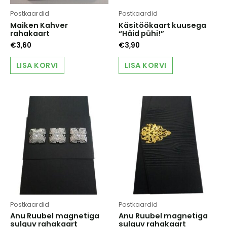
Postkaardid
Postkaardid
Maiken Kahver
Käsitöökaart kuusega
rahakaart
“Häid pühi!”
€
3,60
€
3,90
LISA KORVI
LISA KORVI
Postkaardid
Postkaardid
Anu Ruubel magnetiga
Anu Ruubel magnetiga
sulguv rahakaart
sulguv rahakaart