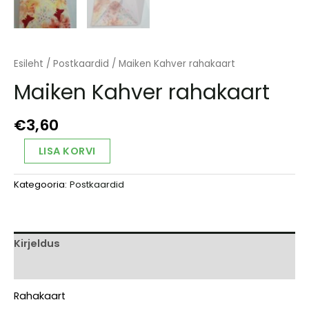
Esileht
/
Postkaardid
/ Maiken Kahver rahakaart
Maiken Kahver rahakaart
€
3,60
Maiken
Alternative:
LISA KORVI
Kahver
rahakaart
Kategooria:
Postkaardid
kogus
Kirjeldus
Arvustused (0)
Rahakaart