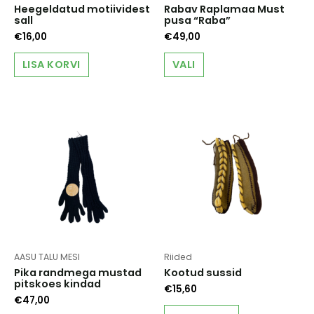
Heegeldatud motiividest
Rabav Raplamaa Must
sall
pusa “Raba”
€
16,00
€
49,00
This
LISA KORVI
VALI
product
has
multiple
variants.
The
options
may
be
chosen
on
the
product
page
AASU TALU MESI
Riided
Pika randmega mustad
Kootud sussid
pitskoes kindad
€
15,60
€
47,00