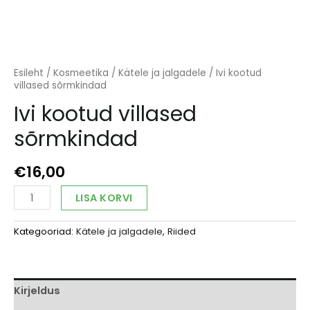
Esileht
/
Kosmeetika
/
Kätele ja jalgadele
/ Ivi kootud
villased sõrmkindad
Ivi kootud villased
sõrmkindad
€
16,00
Ivi
Alternative:
LISA KORVI
kootud
villased
Kategooriad:
Kätele ja jalgadele
,
Riided
sõrmkindad
kogus
Kirjeldus