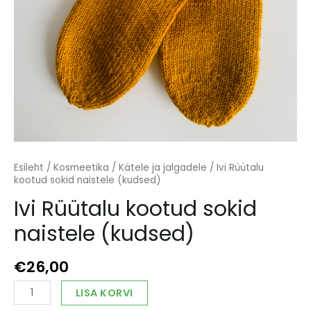
Esileht
/
Kosmeetika
/
Kätele ja jalgadele
/ Ivi Rüütalu
kootud sokid naistele (kudsed)
Ivi Rüütalu kootud sokid
naistele (kudsed)
€
26,00
Ivi
Alternative:
LISA KORVI
Rüütalu