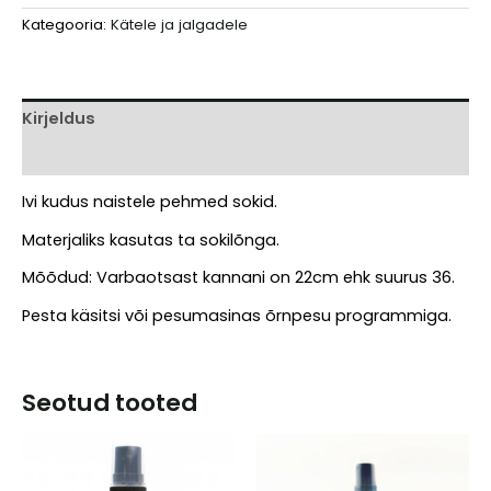
kootud
Kategooria:
Kätele ja jalgadele
sokid
naistele
(kudsed)
kogus
Kirjeldus
Arvustused (0)
Ivi kudus naistele pehmed sokid.
Materjaliks kasutas ta sokilõnga.
Mõõdud: Varbaotsast kannani on 22cm ehk suurus 36.
Pesta käsitsi või pesumasinas õrnpesu programmiga.
Seotud tooted